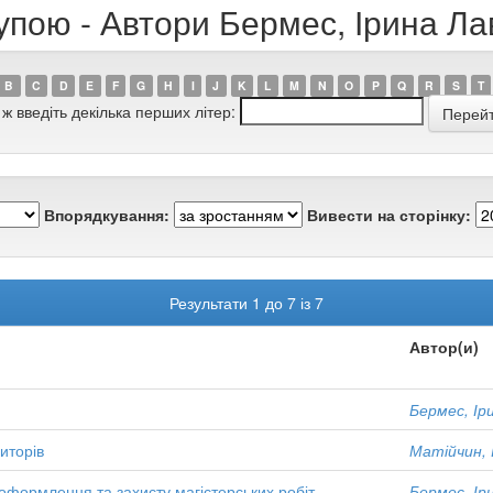
упою - Автори Бермес, Ірина Ла
B
C
D
E
F
G
H
I
J
K
L
M
N
O
P
Q
R
S
T
 ж введіть декілька перших літер:
Впорядкування:
Вивести на сторінку:
Результати 1 до 7 із 7
Автор(и)
Бермес, Ір
иторів
Матійчин, 
оформлення та захисту магістерських робіт
Бермес, Ір