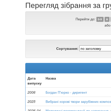
Перегляд зібрання за гр
Перейти до:
0-9
A
або
Сортування:
Дата
Назва
випуску
2006
Богдан П'юрко - диригент
2025
Вибрані хорові твори зарубіжних композ
2026-04
Методичні рекомендації до написання, 