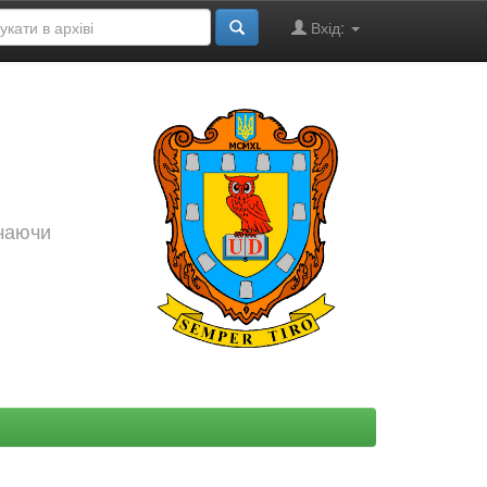
Вхід:
ючаючи