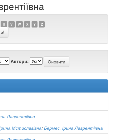
врентіївна
U
V
W
X
Y
Z
Автори:
ина Лаврентіївна
Ірина Мстиславівна
;
Бермес, Ірина Лаврентіївна
ина Лаврентіївна