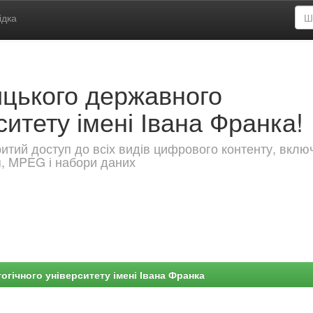
ідка
ицького державного
ситету імені Івана Франка!
критий доступ до всіх видів цифрового контенту, вкл
я, MPEG і набори даних
гічного університету імені Івана Франка