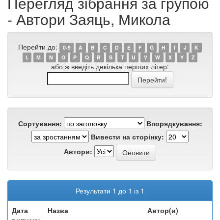
Перегляд зібрання за групою
- Автори Заяць, Микола
Перейти до:
0-9
A
B
C
D
E
F
G
H
I
J
K
L
M
N
O
P
Q
R
S
T
U
V
W
X
Y
Z
або ж введіть декілька перших літер:
Сортування:
Впорядкування:
Вивести на сторінку:
Автори:
Результати 1 до 1 із 1
Дата
Назва
Автор(и)