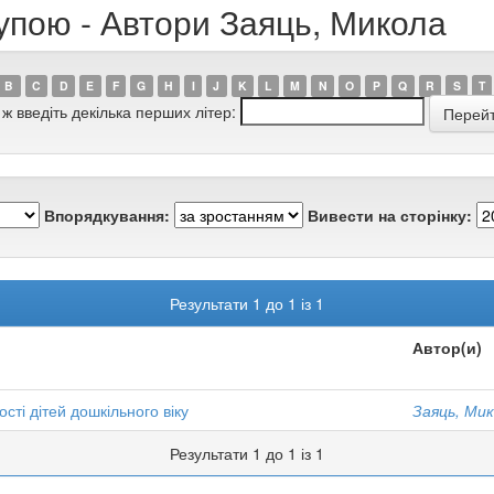
упою - Автори Заяць, Микола
B
C
D
E
F
G
H
I
J
K
L
M
N
O
P
Q
R
S
T
 ж введіть декілька перших літер:
Впорядкування:
Вивести на сторінку:
Результати 1 до 1 із 1
Автор(и)
сті дітей дошкільного віку
Заяць, Ми
Результати 1 до 1 із 1