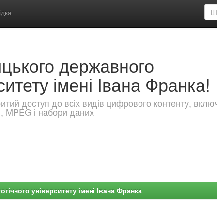
ідка
ицького державного
ситету імені Івана Франка!
критий доступ до всіх видів цифрового контенту, вкл
я, MPEG і набори даних
гічного університету імені Івана Франка