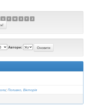
U
V
W
X
Y
Z
Автори:
кола
;
Поливко, Вікторія