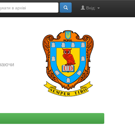
Вхід:
ючаючи