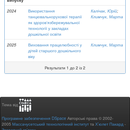
випуску
2024
Використання
Калічак, Юрій
;
танцювальнорухової терапії
Климчук, Марта
як здоров‘язбережувальної
технології у закладах
дошкільної освіти
2025
Виховання працелюбності у
Климчук, Марта
дітей старшого дошкільного
віку
Результати 1 до 2 із 2
Тема від
Програмне забезпечення DSpace
Авторські права © 2002-
2005
Массачусетський технологічний інститут
та
Х’юлет Пакард
-
Зворотний зв’язок