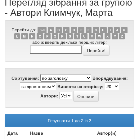
Перегляд зібрання за групою
- Автори Климчук, Марта
Перейти до:
0-9
A
B
C
D
E
F
G
H
I
J
K
L
M
N
O
P
Q
R
S
T
U
V
W
X
Y
Z
або ж введіть декілька перших літер:
Сортування:
Впорядкування:
Вивести на сторінку:
Автори:
Результати 1 до 2 із 2
Дата
Назва
Автор(и)