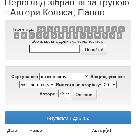
Перегляд зібрання за групою
- Автори Коляса, Павло
Перейти до:
0-9
A
B
C
D
E
F
G
H
I
J
K
L
M
N
O
P
Q
R
S
T
U
V
W
X
Y
Z
або ж введіть декілька перших літер:
Сортування:
Впорядкування:
Вивести на сторінку:
Автори:
Результати 1 до 2 із 2
Дата
Назва
Автор(и)