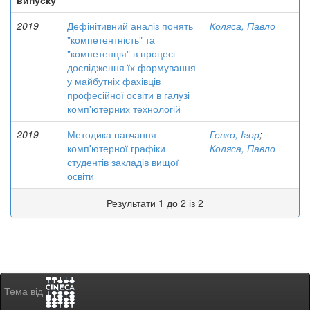
випуску
2019
Дефінітивний аналіз понять
Коляса, Павло
"компетентність" та
"компетенція" в процесі
дослідження їх формування
у майбутніх фахівців
професійної освіти в галузі
комп'ютерних технологій
2019
Методика навчання
Гевко, Ігор
;
комп'ютерної графіки
Коляса, Павло
студентів закладів вищої
освіти
Результати 1 до 2 із 2
Тема від