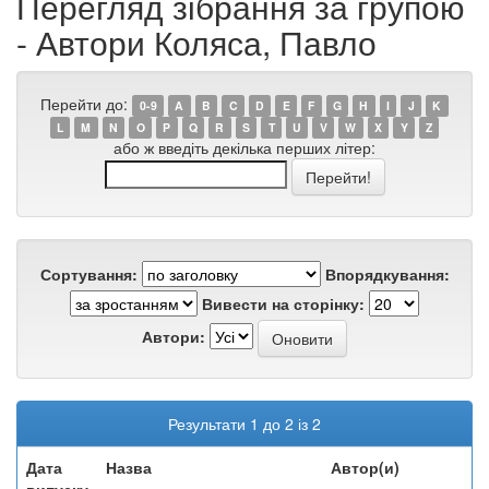
Перегляд зібрання за групою
- Автори Коляса, Павло
Перейти до:
0-9
A
B
C
D
E
F
G
H
I
J
K
L
M
N
O
P
Q
R
S
T
U
V
W
X
Y
Z
або ж введіть декілька перших літер:
Сортування:
Впорядкування:
Вивести на сторінку:
Автори:
Результати 1 до 2 із 2
Дата
Назва
Автор(и)