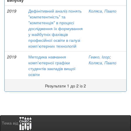
випуску
2019
Дефінітивний аналіз понять
Коляса, Павло
"компетентність" та
"компетенція" в процесі
дослідження їх формування
у майбутніх фахівців
професійної освіти в галузі
комп'ютерних технологій
2019
Методика навчання
Гевко, Ігор
;
комп'ютерної графіки
Коляса, Павло
студентів закладів вищої
освіти
Результати 1 до 2 із 2
Тема від