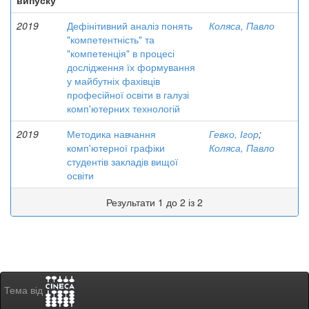
випуску
2019
Дефінітивний аналіз понять
Коляса, Павло
"компетентність" та
"компетенція" в процесі
дослідження їх формування
у майбутніх фахівців
професійної освіти в галузі
комп'ютерних технологій
2019
Методика навчання
Гевко, Ігор
;
комп'ютерної графіки
Коляса, Павло
студентів закладів вищої
освіти
Результати 1 до 2 із 2
Тема від