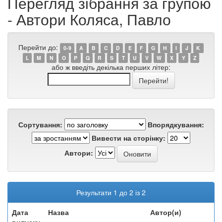
Перегляд зібрання за групою
- Автори Коляса, Павло
Перейти до:
0-9
A
B
C
D
E
F
G
H
I
J
K
L
M
N
O
P
Q
R
S
T
U
V
W
X
Y
Z
або ж введіть декілька перших літер:
Сортування:
Впорядкування:
Вивести на сторінку:
Автори:
Результати 1 до 2 із 2
Дата
Назва
Автор(и)