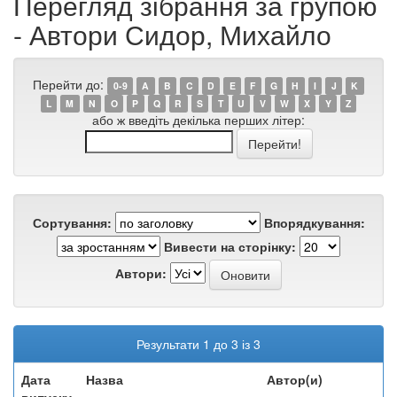
Перегляд зібрання за групою
- Автори Сидор, Михайло
Перейти до:
0-9
A
B
C
D
E
F
G
H
I
J
K
L
M
N
O
P
Q
R
S
T
U
V
W
X
Y
Z
або ж введіть декілька перших літер:
Сортування:
Впорядкування:
Вивести на сторінку:
Автори:
Результати 1 до 3 із 3
Дата
Назва
Автор(и)