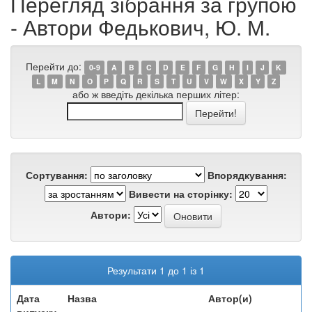
Перегляд зібрання за групою
- Автори Федькович, Ю. М.
Перейти до:
0-9
A
B
C
D
E
F
G
H
I
J
K
L
M
N
O
P
Q
R
S
T
U
V
W
X
Y
Z
або ж введіть декілька перших літер:
Сортування:
Впорядкування:
Вивести на сторінку:
Автори:
Результати 1 до 1 із 1
Дата
Назва
Автор(и)