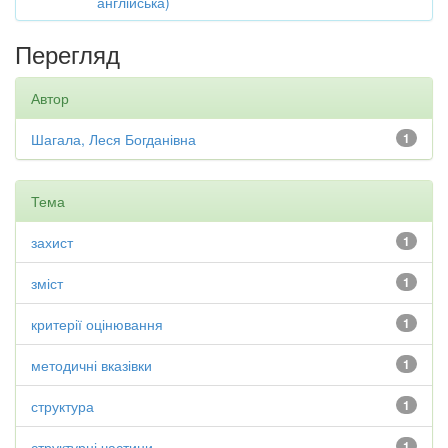
англійська)
Перегляд
Автор
Шагала, Леся Богданівна
1
Тема
захист
1
зміст
1
критерії оцінювання
1
методичні вказівки
1
структура
1
структурні частини
1