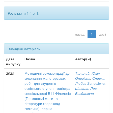
Результати 1-1 зі 1.
назад
1
далі
Знайдені матеріали:
Дата
Назва
Автор(и)
випуску
2025
Методичні рекомендації до
Талалай, Юлія
виконання магістерських
Олегівна
;
Сливка,
робіт для студентів
Любов Зеновіївна
;
освітнього ступеня магістра
Шагала, Леся
спеціальності В11 Філологія
Богданівна
(Германські мови та
літератури (переклад
включно), перша –