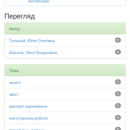
англійська)
Перегляд
Автор
Талалай, Юлія Олегівна
1
Шагала, Леся Богданівна
1
Тема
захист
1
зміст
1
критерії оцінювання
1
магістерська робота
1
структурні частини
1