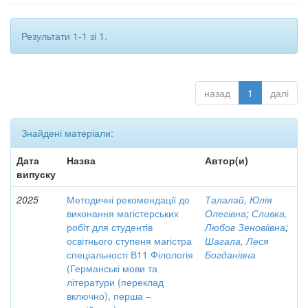
Результати 1-1 зі 1.
назад
1
далі
Знайдені матеріали:
Дата
Назва
Автор(и)
випуску
2025
Методичні рекомендації до
Талалай, Юлія
виконання магістерських
Олегівна
;
Сливка,
робіт для студентів
Любов Зеновіївна
;
освітнього ступеня магістра
Шагала, Леся
спеціальності В11 Філологія
Богданівна
(Германські мови та
літератури (переклад
включно), перша –