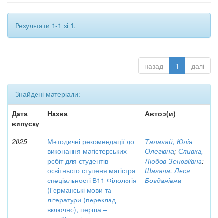
Результати 1-1 зі 1.
назад
1
далі
Знайдені матеріали:
Дата
Назва
Автор(и)
випуску
2025
Методичні рекомендації до
Талалай, Юлія
виконання магістерських
Олегівна
;
Сливка,
робіт для студентів
Любов Зеновіївна
;
освітнього ступеня магістра
Шагала, Леся
спеціальності В11 Філологія
Богданівна
(Германські мови та
літератури (переклад
включно), перша –