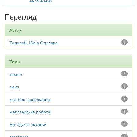
англійська)
Перегляд
Автор
Талалай, Юлія Олегівна
1
Тема
захист
1
зміст
1
критерії оцінювання
1
магістерська робота
1
методичні вказівки
1
структура
1