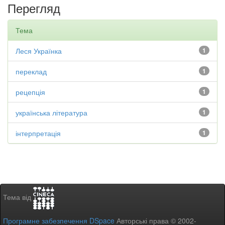
Перегляд
Тема
Леся Українка
1
переклад
1
рецепція
1
українська література
1
інтерпретація
1
Тема від
Програмне забезпечення DSpace
Авторські права © 2002-