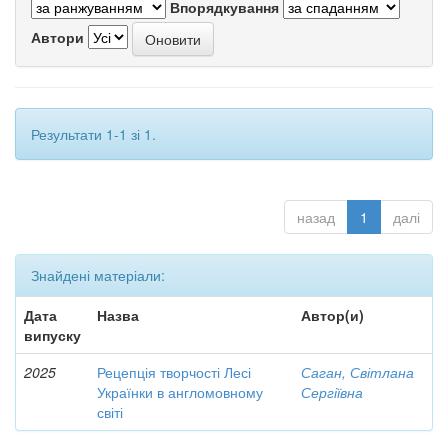
Впорядкування
Автори
Результати 1-1 зі 1.
назад
1
далі
Знайдені матеріали:
Дата
Назва
Автор(и)
випуску
2025
Рецепція творчості Лесі
Саган, Світлана
Українки в англомовному
Сергіївна
світі