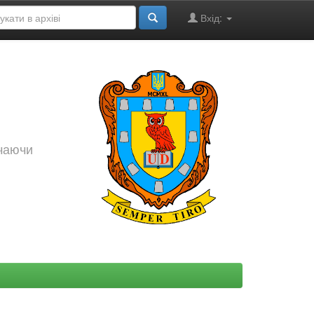
Вхід:
ючаючи