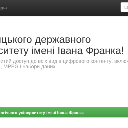
ідка
ицького державного
ситету імені Івана Франка!
критий доступ до всіх видів цифрового контенту, вкл
я, MPEG і набори даних
гічного університету імені Івана Франка