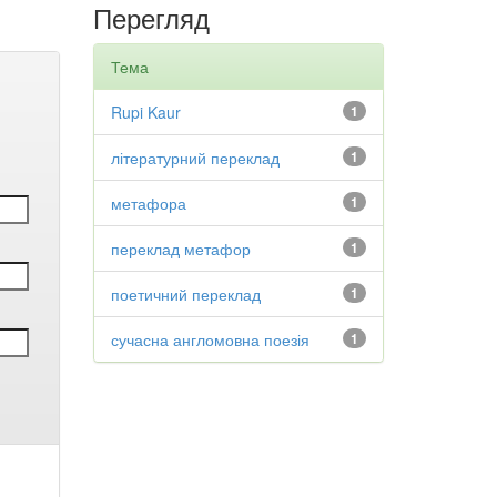
Перегляд
Тема
Rupi Kaur
1
літературний переклад
1
метафора
1
переклад метафор
1
поетичний переклад
1
сучасна англомовна поезія
1