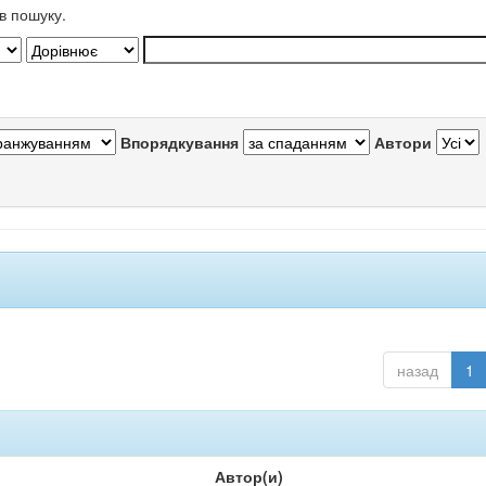
в пошуку.
Впорядкування
Автори
назад
1
Автор(и)