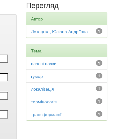
Перегляд
Автор
Лотоцька, Юліана Андріївна
1
Тема
власні назви
1
гумор
1
локалізація
1
термінологія
1
трансформації
1