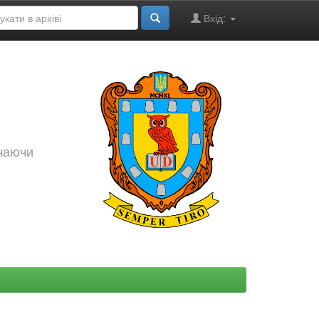
Вхід:
ючаючи