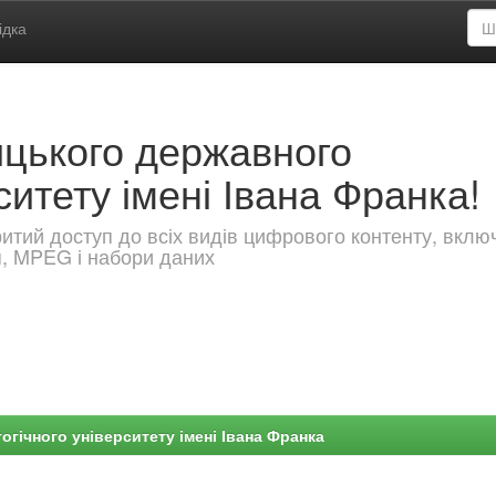
ідка
ицького державного
ситету імені Івана Франка!
критий доступ до всіх видів цифрового контенту, вкл
я, MPEG і набори даних
гічного університету імені Івана Франка