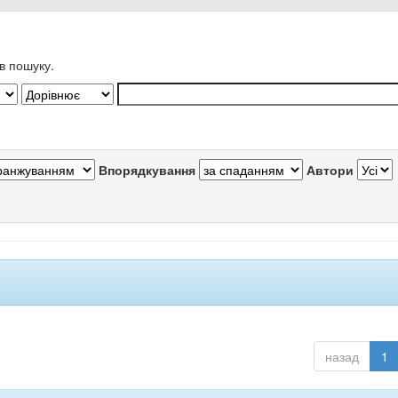
в пошуку.
Впорядкування
Автори
назад
1