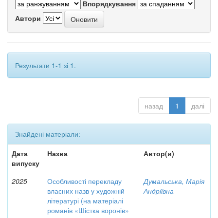
Впорядкування
Автори
Результати 1-1 зі 1.
назад
1
далі
Знайдені матеріали:
Дата
Назва
Автор(и)
випуску
2025
Особливості перекладу
Думальська, Марія
власних назв у художній
Андріївна
літературі (на матеріалі
романів «Шістка воронів»