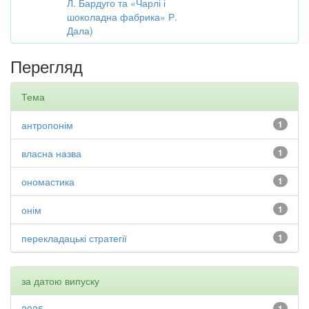
Л. Бардуго та «Чарлі і
шоколадна фабрика» Р.
Дала)
Перегляд
Тема
антропонім
1
власна назва
1
ономастика
1
онім
1
перекладацькі стратегії
1
за датою випуску
1