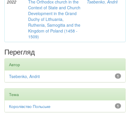
2022
The Orthodox church in the
Tsebenko, Andrii
Context of State and Church
Development in the Grand
Duchy of Lithuania,
Ruthenia, Samogitia and the
Kingdom of Poland (1458 -
1509)
Перегляд
Автор
Tsebenko, Andrii
1
Тема
Королівство Польське
1