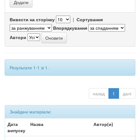
Вивести на сторінку
|
Сортування
Впорядкування
Автори
Результати 1-1 зі 1.
назад
1
далі
Знайдені матеріали:
Дата
Назва
Автор(и)
випуску