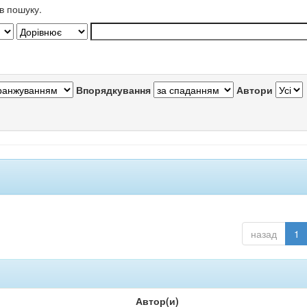
в пошуку.
Впорядкування
Автори
назад
1
Автор(и)