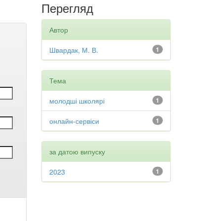
Перегляд
Автор
Швардак, М. В.
1
Тема
молодші школярі
1
онлайн-сервіси
1
за датою випуску
2023
1