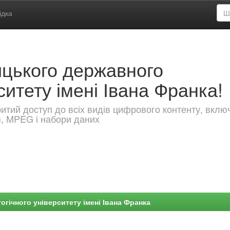
ідка
ицького державного
ситету імені Івана Франка!
критий доступ до всіх видів цифрового контенту, вкл
я, MPEG і набори даних
гічного університету імені Івана Франка