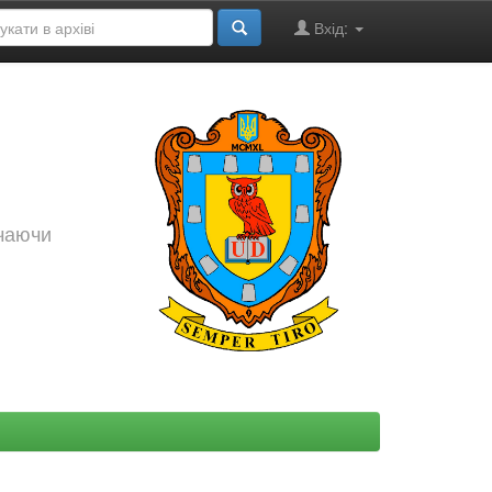
Вхід:
ючаючи