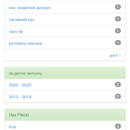
мас медійний дискурс
1
пасивний рух
1
простір
1
релігійна лексика
1
далі >
за датою випуску
2020 - 2025
2
2013 - 2019
2
Has File(s)
true
4