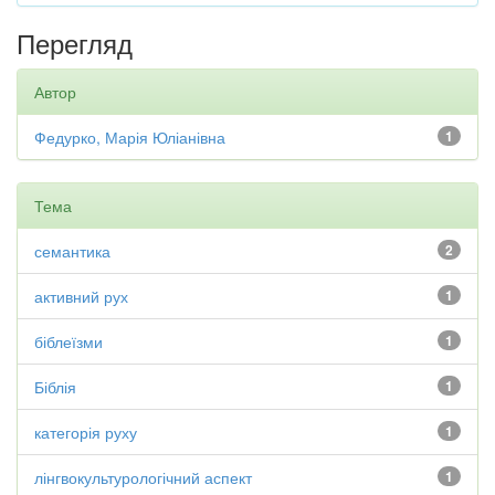
Перегляд
Автор
Федурко, Марія Юліанівна
1
Тема
семантика
2
активний рух
1
біблеїзми
1
Біблія
1
категорія руху
1
лінгвокультурологічний аспект
1