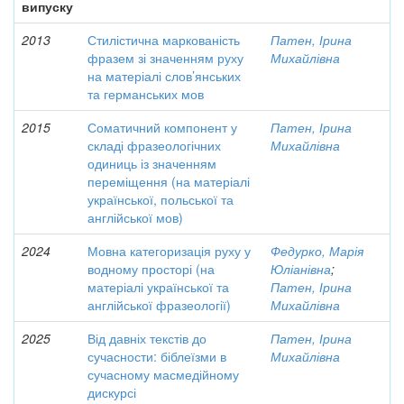
випуску
2013
Стилістична маркованість
Патен, Ірина
фразем зі значенням руху
Михайлівна
на матеріалі слов’янських
та германських мов
2015
Соматичний компонент у
Патен, Ірина
складі фразеологічних
Михайлівна
одиниць із значенням
переміщення (на матеріалі
української, польської та
англійської мов)
2024
Мовна категоризація руху у
Федурко, Марія
водному просторі (на
Юліанівна
;
матеріалі української та
Патен, Ірина
англійської фразеології)
Михайлівна
2025
Від давніх текстів до
Патен, Ірина
сучасности: біблеїзми в
Михайлівна
сучасному масмедійному
дискурсі