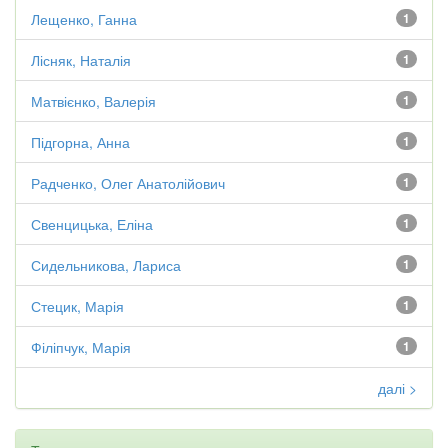
Лещенко, Ганна
1
Лісняк, Наталія
1
Матвієнко, Валерія
1
Підгорна, Анна
1
Радченко, Олег Анатолійович
1
Свенцицька, Еліна
1
Сидельникова, Лариса
1
Стецик, Марія
1
Філіпчук, Марія
1
далі >