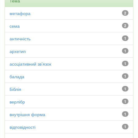
Тема
метафора
2
сема
2
античність
1
архетип
1
асоціативний зв’язок
1
балада
1
Біблія
1
верлібр
1
внутрішня форма
1
відповідності
1