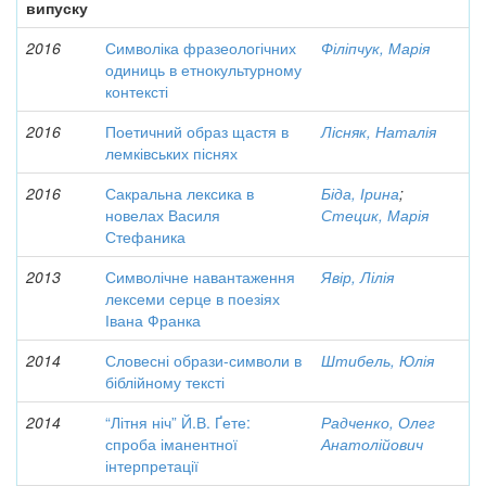
випуску
2016
Символіка фразеологічних
Філіпчук, Марія
одиниць в етнокультурному
контексті
2016
Поетичний образ щастя в
Лісняк, Наталія
лемківських піснях
2016
Сакральна лексика в
Біда, Ірина
;
новелах Василя
Стецик, Марія
Стефаника
2013
Символічне навантаження
Явір, Лілія
лексеми серце в поезіях
Івана Франка
2014
Словесні образи-символи в
Штибель, Юлія
біблійному тексті
2014
“Літня ніч” Й.В. Ґете:
Радченко, Олег
спроба іманентної
Анатолійович
інтерпретації