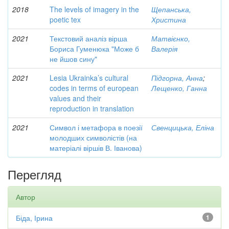
2018
The levels of imagery in the
Щепанська,
poetic tex
Христина
2021
Текстовий аналіз вірша
Матвієнко,
Бориса Гуменюка "Може б
Валерія
не йшов сину"
2021
Lesia Ukrainka’s cultural
Підгорна, Анна
;
codes in terms of european
Лещенко, Ганна
values and their
reproduction in translation
2021
Символ і метафора в поезії
Свенцицька, Еліна
молодших символістів (на
матеріалі віршів В. Іванова)
Перегляд
Автор
Біда, Ірина
1