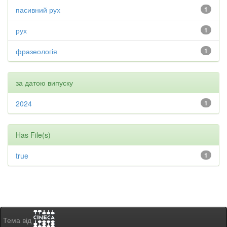
пасивний рух
1
рух
1
фразеологія
1
за датою випуску
2024
1
Has File(s)
true
1
Тема від