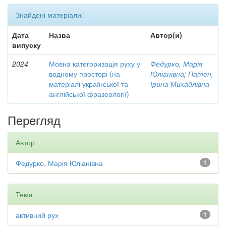
Знайдені матеріали:
Дата
Назва
Автор(и)
випуску
2024
Мовна категоризація руху у
Федурко, Марія
водному просторі (на
Юліанівна
;
Патен,
матеріалі української та
Ірина Михайлівна
англійської фразеології)
Перегляд
Автор
Федурко, Марія Юліанівна
1
Тема
активний рух
1