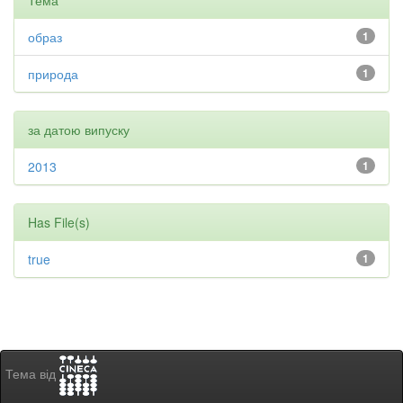
Тема
образ
1
природа
1
за датою випуску
2013
1
Has File(s)
true
1
Тема від