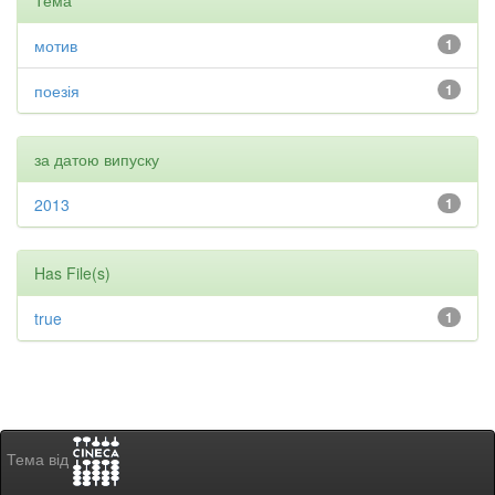
Тема
мотив
1
поезія
1
за датою випуску
2013
1
Has File(s)
true
1
Тема від