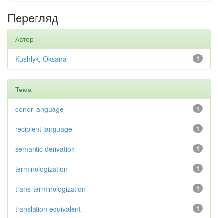
Перегляд
Автор
Kushlyk, Oksana
1
Тема
donor language
1
recipient language
1
semantic derivation
1
terminologization
1
trans-terminologization
1
translation equivalent
1