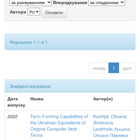
Впорядкування
Автори
Результати 1-1 зі 1.
назад
1
далі
Знайдені матеріали:
Дата
Назва
Автор(и)
випуску
2022
Term-Forming Capabilities of
Kushlyk, Oksana
;
the Ukrainian Equivalents of
Smienova,
Original Computer Verb
Lyudmyla
;
Кущлик,
Terms
Оксана Павлівна