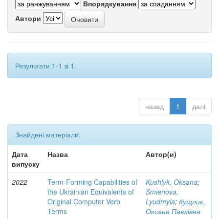
Впорядкування
Автори
Результати 1-1 зі 1.
назад
1
далі
Знайдені матеріали:
Дата
Назва
Автор(и)
випуску
2022
Term-Forming Capabilities of
Kushlyk, Oksana
;
the Ukrainian Equivalents of
Smienova,
Original Computer Verb
Lyudmyla
;
Кущлик,
Terms
Оксана Павлівна