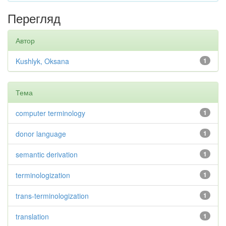
Перегляд
Автор
Kushlyk, Oksana
1
Тема
computer terminology
1
donor language
1
semantic derivation
1
terminologization
1
trans-terminologization
1
translation
1