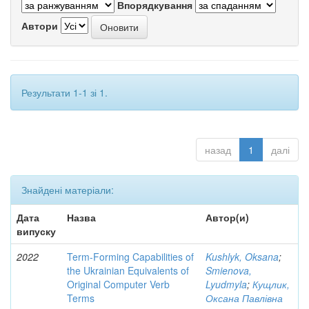
Впорядкування
Автори
Результати 1-1 зі 1.
назад
1
далі
Знайдені матеріали:
Дата
Назва
Автор(и)
випуску
2022
Term-Forming Capabilities of
Kushlyk, Oksana
;
the Ukrainian Equivalents of
Smienova,
Original Computer Verb
Lyudmyla
;
Кущлик,
Terms
Оксана Павлівна