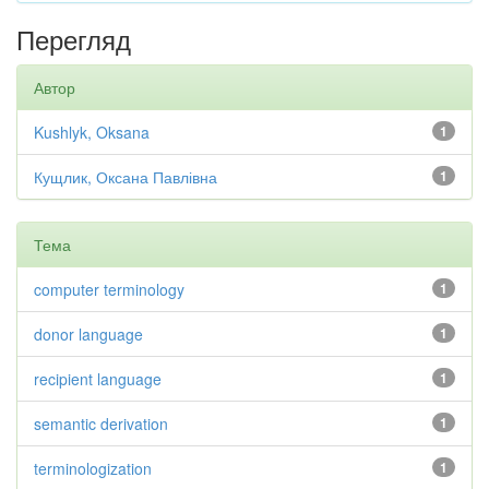
Перегляд
Автор
Kushlyk, Oksana
1
Кущлик, Оксана Павлівна
1
Тема
computer terminology
1
donor language
1
recipient language
1
semantic derivation
1
terminologization
1