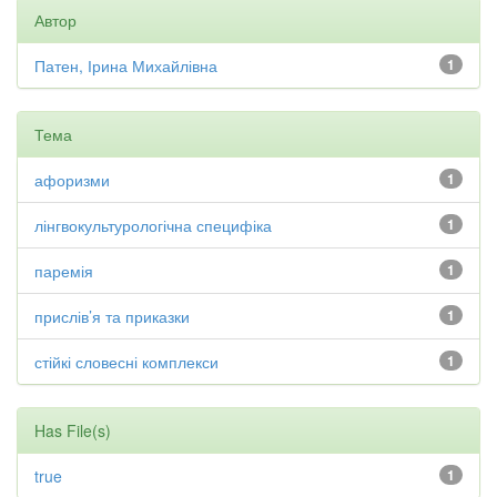
Автор
Патен, Ірина Михайлівна
1
Тема
афоризми
1
лінгвокультурологічна специфіка
1
паремія
1
прислів’я та приказки
1
стійкі словесні комплекси
1
Has File(s)
true
1