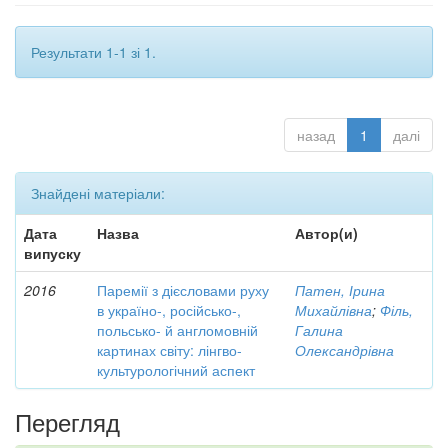
Результати 1-1 зі 1.
назад
1
далі
Знайдені матеріали:
Дата
Назва
Автор(и)
випуску
2016
Паремії з дієсловами руху
Патен, Ірина
в україно-, російсько-,
Михайлівна
;
Філь,
польсько- й англомовній
Галина
картинах світу: лінгво-
Олександрівна
культурологічний аспект
Перегляд