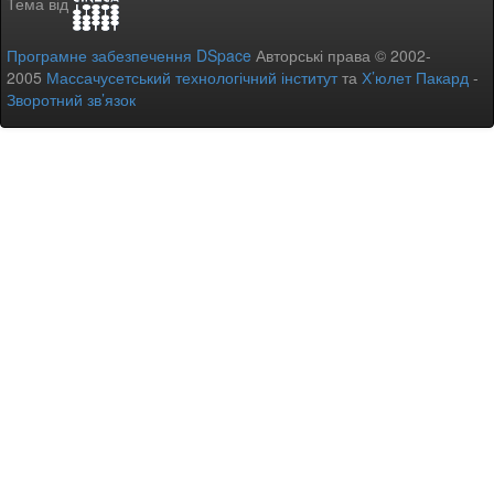
Тема від
Програмне забезпечення DSpace
Авторські права © 2002-
2005
Массачусетський технологічний інститут
та
Х’юлет Пакард
-
Зворотний зв’язок