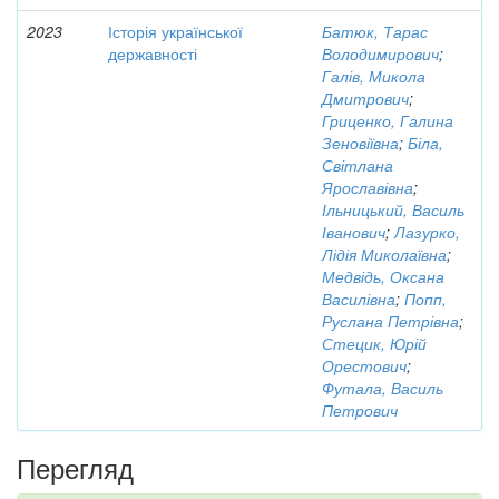
2023
Історія української
Батюк, Тарас
державності
Володимирович
;
Галів, Микола
Дмитрович
;
Гриценко, Галина
Зеновіївна
;
Біла,
Світлана
Ярославівна
;
Ільницький, Василь
Іванович
;
Лазурко,
Лідія Миколаївна
;
Медвідь, Оксана
Василівна
;
Попп,
Руслана Петрівна
;
Стецик, Юрій
Орестович
;
Футала, Василь
Петрович
Перегляд