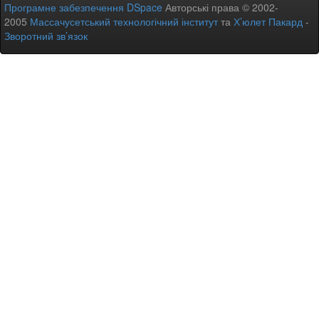
Програмне забезпечення DSpace
Авторські права © 2002-
2005
Массачусетський технологічний інститут
та
Х’юлет Пакард
-
Зворотний зв’язок