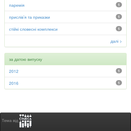
паремія
1
прислів’я та приказки
1
стійкі словесні комплекси
1
далі >
за датою випуску
2012
1
2016
1
Тема від