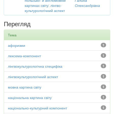
польсько- й англомовній
Галина
картинах світу: лінгво-
Олександрівна
культурологічний аспект
Перегляд
Тема
афоризми
1
лексема-компонент
1
лінгвокультурологічна специфіка
1
лінгвокультурологічний аспект
1
мовна картина світу
1
національна картина світу
1
національно-культурний компонент
1