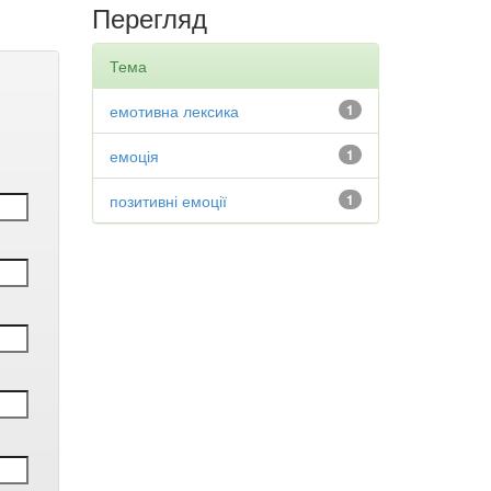
Перегляд
Тема
емотивна лексика
1
емоція
1
позитивні емоції
1