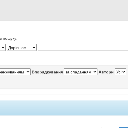
в пошуку.
Впорядкування
Автори