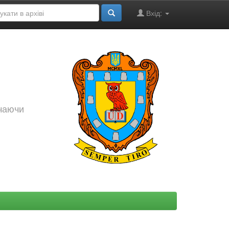
Вхід:
ючаючи