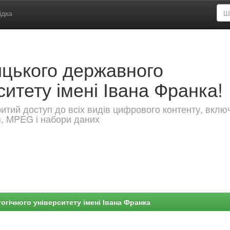
ідка
ицького державного
ситету імені Івана Франка!
критий доступ до всіх видів цифрового контенту, вкл
я, MPEG і набори даних
гічного університету імені Івана Франка