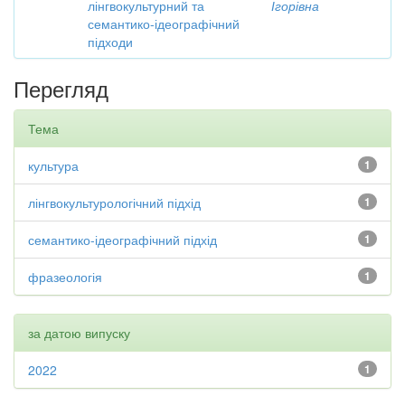
лінгвокультурний та
Ігорівна
семантико-ідеографічний
підходи
Перегляд
Тема
культура
1
лінгвокультурологічний підхід
1
семантико-ідеографічний підхід
1
фразеологія
1
за датою випуску
2022
1