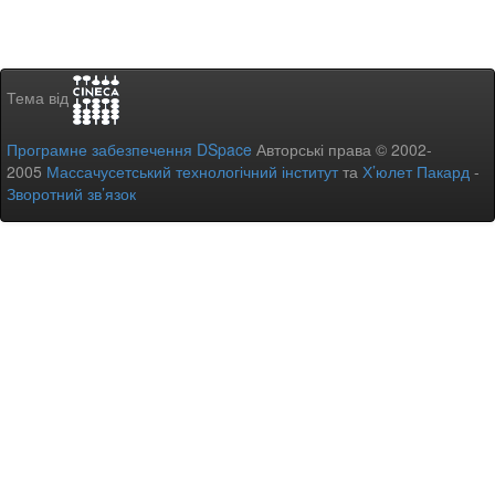
Тема від
Програмне забезпечення DSpace
Авторські права © 2002-
2005
Массачусетський технологічний інститут
та
Х’юлет Пакард
-
Зворотний зв’язок