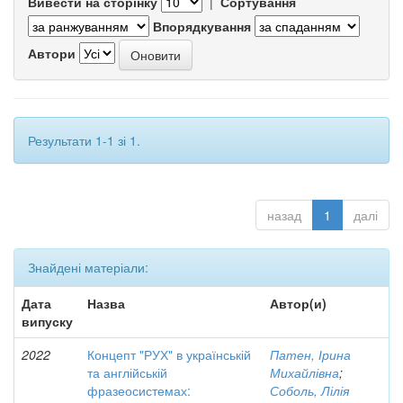
Вивести на сторінку
|
Сортування
Впорядкування
Автори
Результати 1-1 зі 1.
назад
1
далі
Знайдені матеріали:
Дата
Назва
Автор(и)
випуску
2022
Концепт "РУХ" в українській
Патен, Ірина
та англійській
Михайлівна
;
фразеосистемах:
Соболь, Лілія