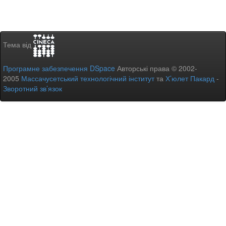
Тема від
Програмне забезпечення DSpace
Авторські права © 2002-
2005
Массачусетський технологічний інститут
та
Х’юлет Пакард
-
Зворотний зв’язок