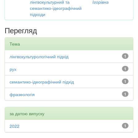
лінгвокультурний та
Ігорівна
семантико-ідеографічний
підходи
Перегляд
Тема
лінгвокультурологічний підхід
1
рух
1
семантико-ідеографічний підхід
1
фразеологія
1
за датою випуску
2022
1