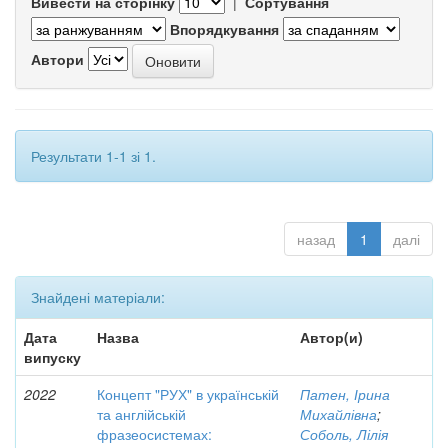
Вивести на сторінку
|
Сортування
Впорядкування
Автори
Результати 1-1 зі 1.
назад
1
далі
Знайдені матеріали:
Дата
Назва
Автор(и)
випуску
2022
Концепт "РУХ" в українській
Патен, Ірина
та англійській
Михайлівна
;
фразеосистемах:
Соболь, Лілія