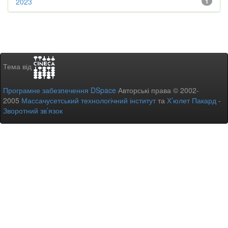
2023
1
Тема від
Програмне забезпечення DSpace
Авторські права © 2002-
2005
Массачусетський технологічний інститут
та
Х’юлет Пакард
-
Зворотний зв’язок