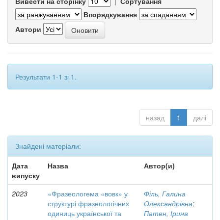
Вивести на сторінку
|
Сортування
Впорядкування
Автори
Результати 1-1 зі 1.
назад
1
далі
Знайдені матеріали:
Дата
Назва
Автор(и)
випуску
2023
«Фразеологема «вовк» у
Філь, Галина
структурі фразеологічних
Олександрівна
;
одиниць української та
Патен, Ірина