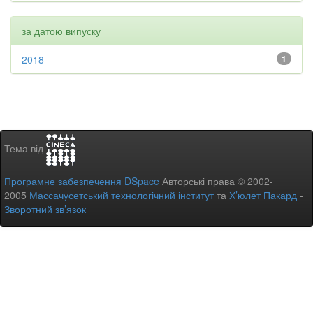
за датою випуску
2018
1
Тема від
Програмне забезпечення DSpace
Авторські права © 2002-
2005
Массачусетський технологічний інститут
та
Х’юлет Пакард
-
Зворотний зв’язок