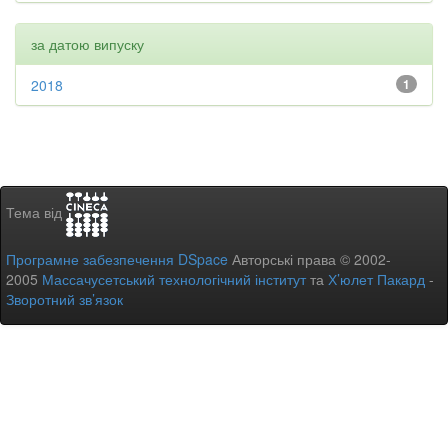
за датою випуску
2018
1
Тема від
Програмне забезпечення DSpace
Авторські права © 2002-
2005
Массачусетський технологічний інститут
та
Х’юлет Пакард
-
Зворотний зв’язок