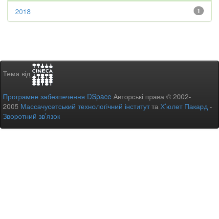
2018
1
Тема від
Програмне забезпечення DSpace
Авторські права © 2002-
2005
Массачусетський технологічний інститут
та
Х’юлет Пакард
-
Зворотний зв’язок