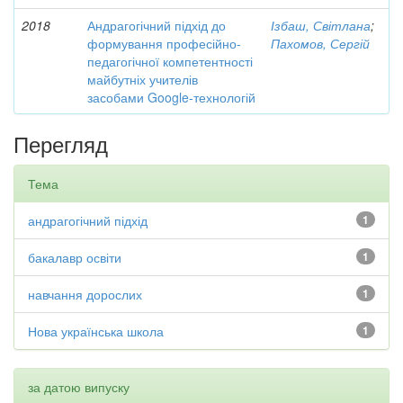
2018
Андрагогічний підхід до
Ізбаш, Світлана
;
формування професійно-
Пахомов, Сергій
педагогічної компетентності
майбутніх учителів
засобами Google-технологій
Перегляд
Тема
андрагогічний підхід
1
бакалавр освіти
1
навчання дорослих
1
Нова українська школа
1
за датою випуску