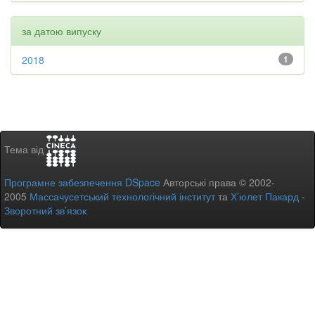
за датою випуску
2018
1
Тема від
Програмне забезпечення DSpace
Авторські права © 2002-
2005
Массачусетський технологічний інститут
та
Х’юлет Пакард
-
Зворотний зв’язок