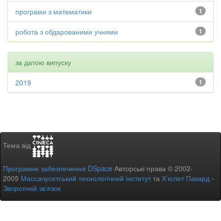
програми з математики
1
робота з обдарованими учнями
1
за датою випуску
2019
1
Тема від
Програмне забезпечення DSpace
Авторські права © 2002-
2005
Массачусетський технологічний інститут
та
Х’юлет Пакард
-
Зворотний зв’язок