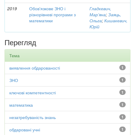
2019
Обов'язкове ЗНО і
Гладкевич,
різнорівневі програми з
Мар’яна
;
Заяць,
математики
Ольга
;
Кишакевич,
Юрій
Перегляд
Тема
виявлення обдарованості
1
ЗНО
1
ключові компетентності
1
математика
1
незатребуваність знань
1
обдаровані учні
1