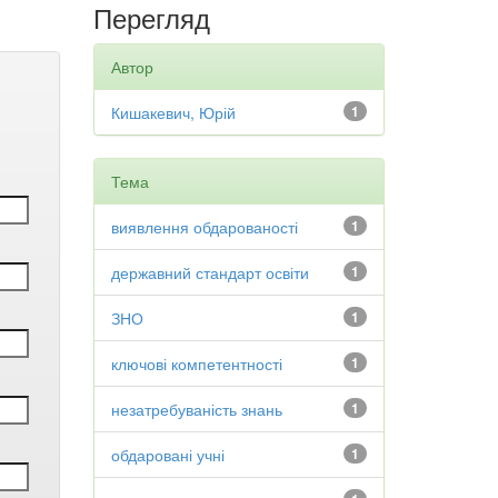
Перегляд
Автор
Кишакевич, Юрій
1
Тема
виявлення обдарованості
1
державний стандарт освіти
1
ЗНО
1
ключові компетентності
1
незатребуваність знань
1
обдаровані учні
1