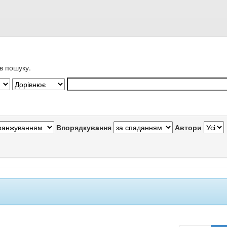
в пошуку.
Впорядкування
Автори