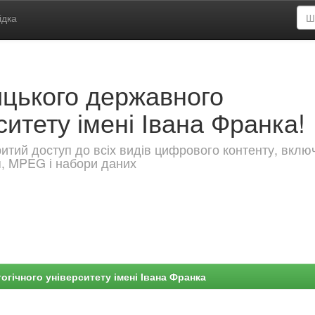
ідка
ицького державного
ситету імені Івана Франка!
критий доступ до всіх видів цифрового контенту, вкл
я, MPEG і набори даних
гічного університету імені Івана Франка