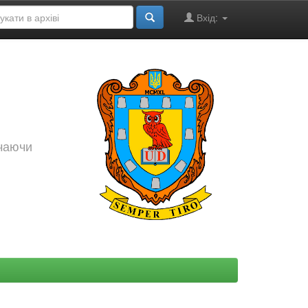
Вхід:
ючаючи