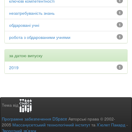
ключові компетентності
1
незатребуваність знань
1
обдаровані учні
1
робота з обдарованими учнями
1
за датою випуску
2019
1
Тема від
Програмне забезпечення DSpace
Авторські права © 2002-
2005
Массачусетський технологічний інститут
та
Х’юлет Пакард
-
Зворотний зв’язок