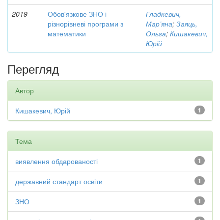
2019
Обов'язкове ЗНО і
Гладкевич,
різнорівневі програми з
Мар’яна
;
Заяць,
математики
Ольга
;
Кишакевич,
Юрій
Перегляд
Автор
Кишакевич, Юрій
1
Тема
виявлення обдарованості
1
державний стандарт освіти
1
ЗНО
1