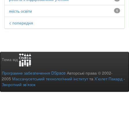
якість освіти
1
< попередня
Тема від
Програмне забезпечення DSpace
Авторські права © 2002-
2005
Массачусетський технологічний інститут
та
Х’юлет Пакард
-
Зворотний зв’язок