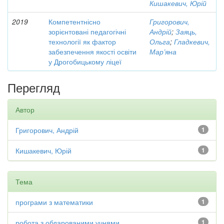
Кишакевич, Юрій
2019
Компетентнісно
Григорович,
зорієнтовані педагогічні
Андрій
;
Заяць,
технології як фактор
Ольга
;
Гладкевич,
забезпечення якості освіти
Мар’яна
у Дрогобицькому ліцеї
Перегляд
Автор
Григорович, Андрій
1
Кишакевич, Юрій
1
Тема
програми з математики
1
робота з обдарованими учнями
1