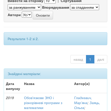
Вивести на сторінку
|
Сортування
Впорядкування
Автори
Результати 1-2 зі 2.
назад
1
далі
Знайдені матеріали:
Дата
Назва
Автор(и)
випуску
2019
Обов'язкове ЗНО і
Гладкевич,
різнорівневі програми з
Мар’яна
;
Заяць,
математики
Ольга
;