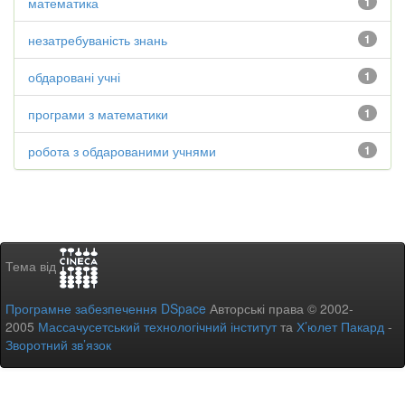
математика
1
незатребуваність знань
1
обдаровані учні
1
програми з математики
1
робота з обдарованими учнями
1
Тема від
Програмне забезпечення DSpace
Авторські права © 2002-
2005
Массачусетський технологічний інститут
та
Х’юлет Пакард
-
Зворотний зв’язок