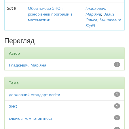
2019
Обов'язкове ЗНО і
Гладкевич,
різнорівневі програми з
Мар’яна
;
Заяць,
математики
Ольга
;
Кишакевич,
Юрій
Перегляд
Автор
Гладкевич, Мар’яна
1
Тема
державний стандарт освіти
1
ЗНО
1
ключові компетентності
1