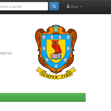
Вхід:
ючаючи