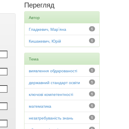
Перегляд
Автор
Гладкевич, Мар’яна
1
Кишакевич, Юрій
1
Тема
виявлення обдарованості
1
державний стандарт освіти
1
ключові компетентності
1
математика
1
незатребуваність знань
1