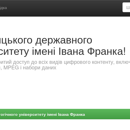
ідка
ицького державного
ситету імені Івана Франка!
критий доступ до всіх видів цифрового контенту, вкл
я, MPEG і набори даних
гічного університету імені Івана Франка