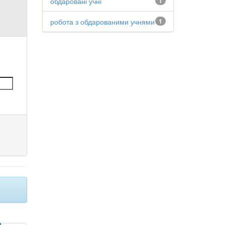
обдаровані учні
1
робота з обдарованими учнями
1