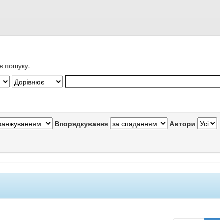
в пошуку.
Впорядкування
Автори