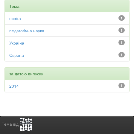
Тема
освіта
1
педагогічна наука
1
Україна
1
Європа
1
за датою випуску
2014
1
Тема від