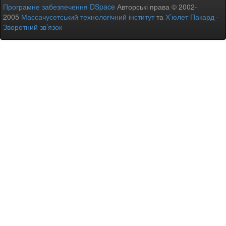
Програмне забезпечення DSpace
Авторські права © 2002-
2005
Массачусетський технологічний інститут
та
Х’юлет Пакард
-
Зворотний зв’язок