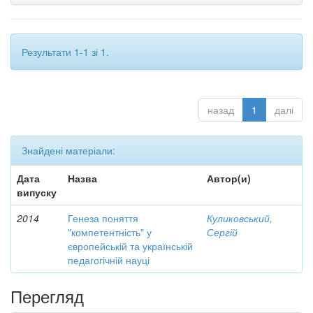
Результати 1-1 зі 1.
назад
1
далі
Знайдені матеріали:
Дата
Назва
Автор(и)
випуску
2014
Генеза поняття
Куликовський,
"компетентність" у
Сергій
європейській та українській
педагогічній науці
Перегляд