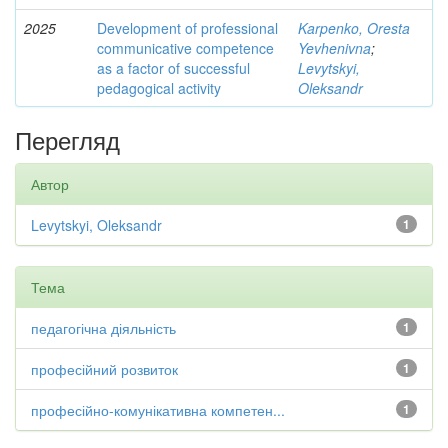
2025
Development of professional
Karpenko, Oresta
communicative competence
Yevhenivna
;
as a factor of successful
Levytskyi,
pedagogical activity
Oleksandr
Перегляд
Автор
Levytskyi, Oleksandr
1
Тема
педагогічна діяльність
1
професійний розвиток
1
професійно-комунікативна компетен...
1