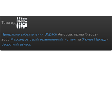
Тема від
Програмне забезпечення DSpace
Авторські права © 2002-
2005
Массачусетський технологічний інститут
та
Х’юлет Пакард
-
Зворотний зв’язок