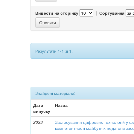
Вивести на сторінку
|
Сортування
Результати 1-1 зі 1.
Знайдені матеріали:
Дата
Назва
випуску
2023
Застосування цифрових технологій у ф
компетентності майбутніх педагогів за