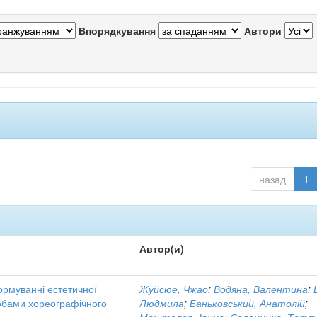
Впорядкування
Автори
назад
1
Автор(и)
ормуванні естетичної
Жуйсюе, Чжао
;
Водяна, Валентина
;
собами хореографічного
Людмила
;
Баньковський, Анатолій
;