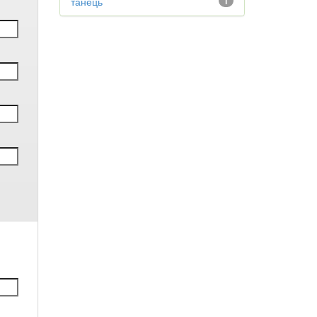
танець
1