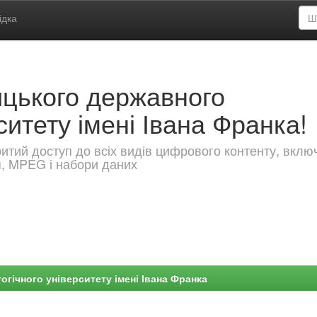
ідка
ицького державного
ситету імені Івана Франка!
критий доступ до всіх видів цифрового контенту, вкл
я, MPEG і набори даних
гічного університету імені Івана Франка