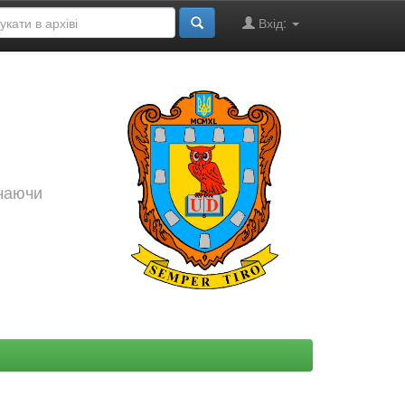
Вхід:
ючаючи