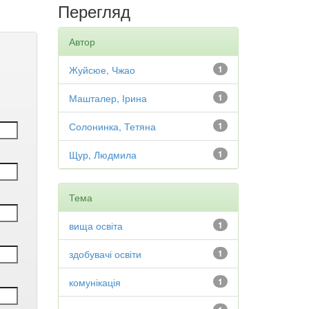
Перегляд
Автор
Жуйсюе, Чжао
1
Машталер, Ірина
1
Солонинка, Тетяна
1
Щур, Людмила
1
Тема
вища освіта
1
здобувачі освіти
1
комунікація
1