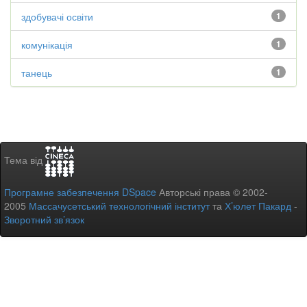
здобувачі освіти
1
комунікація
1
танець
1
Тема від
Програмне забезпечення DSpace
Авторські права © 2002-
2005
Массачусетський технологічний інститут
та
Х’юлет Пакард
-
Зворотний зв’язок