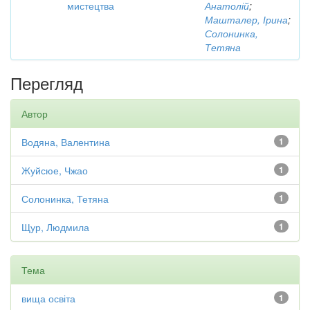
мистецтва
Анатолій
;
Машталер, Ірина
;
Солонинка,
Тетяна
Перегляд
Автор
Водяна, Валентина
1
Жуйсюе, Чжао
1
Солонинка, Тетяна
1
Щур, Людмила
1
Тема
вища освіта
1