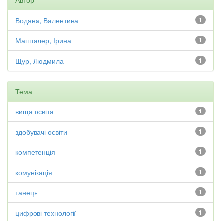
Автор
Водяна, Валентина
1
Машталер, Ірина
1
Щур, Людмила
1
Тема
вища освіта
1
здобувачі освіти
1
компетенція
1
комунікація
1
танець
1
цифрові технології
1