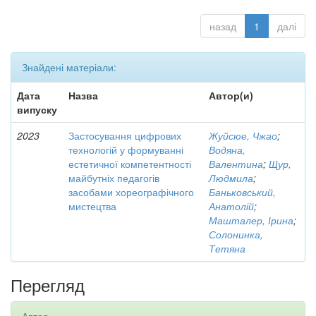
назад
1
далі
Знайдені матеріали:
Дата
Назва
Автор(и)
випуску
2023
Застосування цифрових
Жуйсюе, Чжао
;
технологій у формуванні
Водяна,
естетичної компетентності
Валентина
;
Щур,
майбутніх педагогів
Людмила
;
засобами хореографічного
Баньковський,
мистецтва
Анатолій
;
Машталер, Ірина
;
Солонинка,
Тетяна
Перегляд