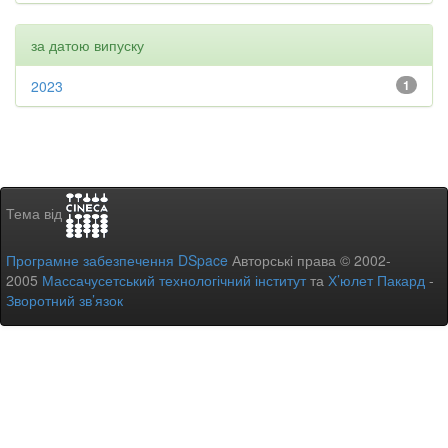
за датою випуску
2023
1
Тема від
Програмне забезпечення DSpace
Авторські права © 2002-
2005
Массачусетський технологічний інститут
та
Х’юлет Пакард
-
Зворотний зв’язок