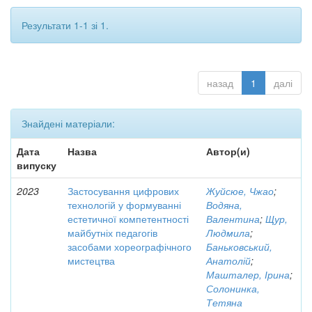
Результати 1-1 зі 1.
назад
1
далі
Знайдені матеріали:
Дата
Назва
Автор(и)
випуску
2023
Застосування цифрових
Жуйсюе, Чжао
;
технологій у формуванні
Водяна,
естетичної компетентності
Валентина
;
Щур,
майбутніх педагогів
Людмила
;
засобами хореографічного
Баньковський,
мистецтва
Анатолій
;
Машталер, Ірина
;
Солонинка,
Тетяна