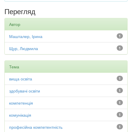
Перегляд
Автор
Машталер, Ірина
1
Щур, Людмила
1
Тема
вища освіта
1
здобувачі освіти
1
компетенція
1
комунікація
1
професійна компетентність
1