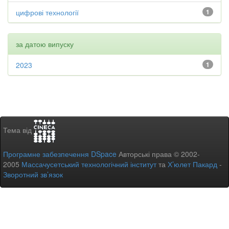
цифрові технології
1
за датою випуску
2023
1
Тема від
Програмне забезпечення DSpace
Авторські права © 2002-
2005
Массачусетський технологічний інститут
та
Х’юлет Пакард
-
Зворотний зв’язок