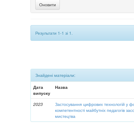
Результати 1-1 зі 1.
Знайдені матеріали:
Дата
Назва
випуску
2023
Застосування цифрових технологій у ф
компетентності майбутніх педагогів за
мистецтва