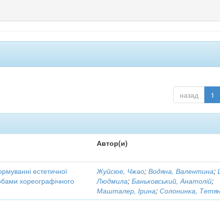
назад
1
Автор(и)
ормуванні естетичної
Жуйсюе, Чжао
;
Водяна, Валентина
;
собами хореографічного
Людмила
;
Баньковський, Анатолій
;
Машталер, Ірина
;
Солонинка, Тетя