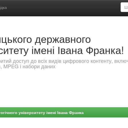
ідка
ицького державного
ситету імені Івана Франка!
критий доступ до всіх видів цифрового контенту, вкл
я, MPEG і набори даних
гічного університету імені Івана Франка