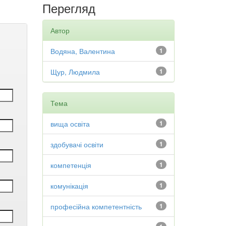
Перегляд
Автор
Водяна, Валентина
1
Щур, Людмила
1
Тема
вища освіта
1
здобувачі освіти
1
компетенція
1
комунікація
1
професійна компетентність
1