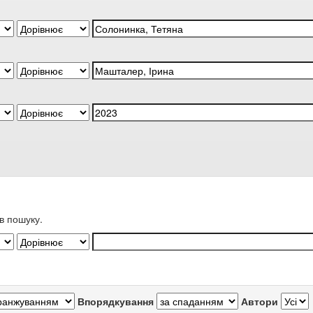
в пошуку.
Впорядкування
Автори