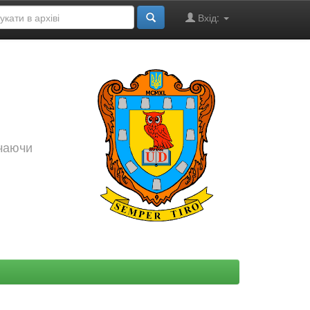
Вхід:
ючаючи