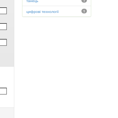
танець
1
цифрові технології
1